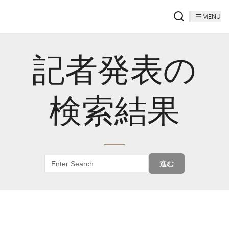
MENU
記者発表の
検索結果
進む