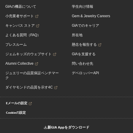
GIAの機器について
学生向け情報
小売業者サポート
Gem & Jewelry Careers
キャンパス ストア
GIAでのキャリア
よくある質問（FAQ）
所在地
プレスルーム
懸念を報告する
ジェムキッズのウェブサイト
GIAを支援する
Alumni Collective
問い合わせ先
ジュエリーの品質保証ベンチマー
デベロッパーAPI
ク
ダイヤモンドの品質を示す4C
Eメールの設定
Cookieの設定
新GIA Appをダウンロード