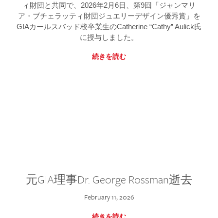
ィ財団と共同で、2026年2月6日、第9回「ジャンマリ
ア・ブチェラッティ財団ジュエリーデザイン優秀賞」を
GIAカールスバッド校卒業生のCatherine “Cathy” Aulick氏
に授与しました。
続きを読む
元GIA理事Dr. George Rossman逝去
February 11, 2026
続きを読む