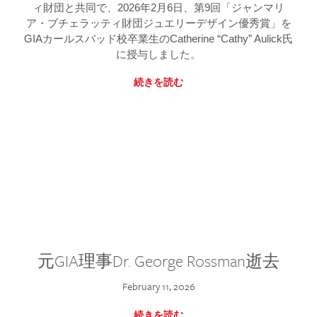
ィ財団と共同で、2026年2月6日、第9回「ジャンマリ
ア・ブチェラッティ財団ジュエリーデザイン優秀賞」を
GIAカールスバッド校卒業生のCatherine “Cathy” Aulick氏
に授与しました。
続きを読む
元GIA理事Dr. George Rossman逝去
February 11, 2026
続きを読む