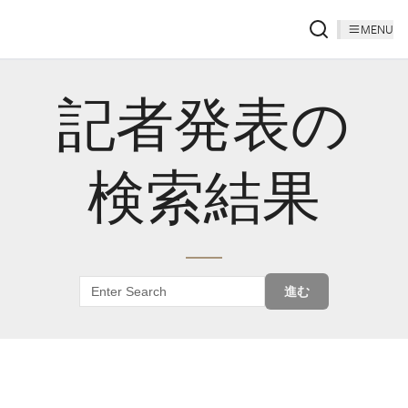
MENU
記者発表の
検索結果
進む