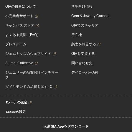
GIAの機器について
学生向け情報
小売業者サポート
Gem & Jewelry Careers
キャンパス ストア
GIAでのキャリア
よくある質問（FAQ）
所在地
プレスルーム
懸念を報告する
ジェムキッズのウェブサイト
GIAを支援する
Alumni Collective
問い合わせ先
ジュエリーの品質保証ベンチマー
デベロッパーAPI
ク
ダイヤモンドの品質を示す4C
Eメールの設定
Cookieの設定
新GIA Appをダウンロード