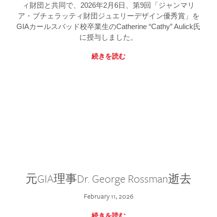
ィ財団と共同で、2026年2月6日、第9回「ジャンマリ
ア・ブチェラッティ財団ジュエリーデザイン優秀賞」を
GIAカールスバッド校卒業生のCatherine “Cathy” Aulick氏
に授与しました。
続きを読む
元GIA理事Dr. George Rossman逝去
February 11, 2026
続きを読む