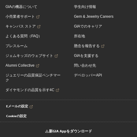
GIAの機器について
学生向け情報
小売業者サポート
Gem & Jewelry Careers
キャンパス ストア
GIAでのキャリア
よくある質問（FAQ）
所在地
プレスルーム
懸念を報告する
ジェムキッズのウェブサイト
GIAを支援する
Alumni Collective
問い合わせ先
ジュエリーの品質保証ベンチマー
デベロッパーAPI
ク
ダイヤモンドの品質を示す4C
Eメールの設定
Cookieの設定
新GIA Appをダウンロード