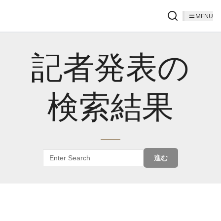
MENU
記者発表の
検索結果
進む