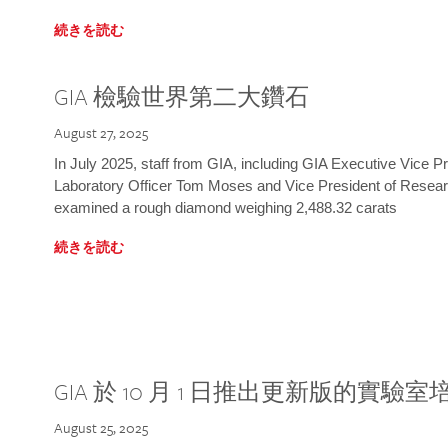
続きを読む
GIA 檢驗世界第二大鑽石
August 27, 2025
In July 2025, staff from GIA, including GIA Executive Vice 
Laboratory Officer Tom Moses and Vice President of Rese
examined a rough diamond weighing 2,488.32 carats
続きを読む
GIA 於 10 月 1 日推出更新版的實驗
August 25, 2025