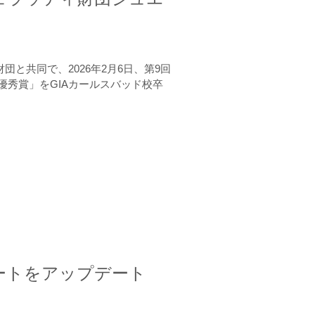
と共同で、2026年2月6日、第9回
秀賞」をGIAカールスバッド校卒
ートをアップデート