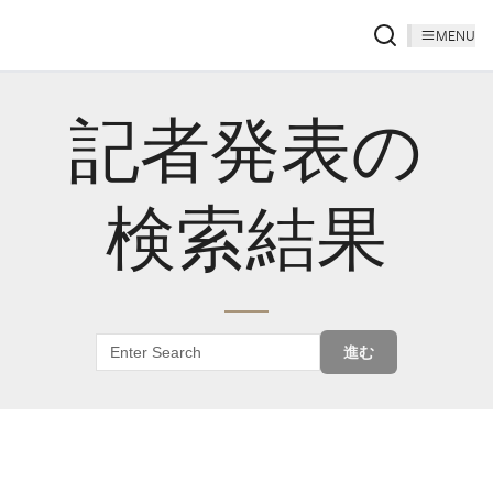
MENU
記者発表の
検索結果
進む