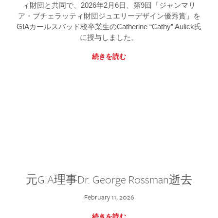
ィ財団と共同で、2026年2月6日、第9回「ジャンマリ
ア・ブチェラッティ財団ジュエリーデザイン優秀賞」を
GIAカールスバッド校卒業生のCatherine “Cathy” Aulick氏
に授与しました。
続きを読む
元GIA理事Dr. George Rossman逝去
February 11, 2026
続きを読む