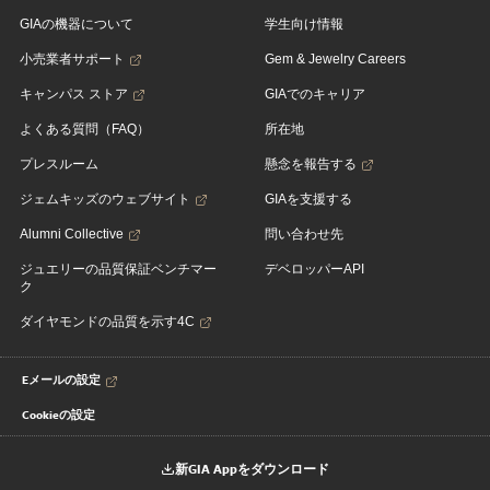
GIAの機器について
学生向け情報
小売業者サポート
Gem & Jewelry Careers
キャンパス ストア
GIAでのキャリア
よくある質問（FAQ）
所在地
プレスルーム
懸念を報告する
ジェムキッズのウェブサイト
GIAを支援する
Alumni Collective
問い合わせ先
ジュエリーの品質保証ベンチマー
デベロッパーAPI
ク
ダイヤモンドの品質を示す4C
Eメールの設定
Cookieの設定
新GIA Appをダウンロード