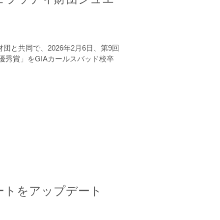
と共同で、2026年2月6日、第9回
秀賞」をGIAカールスバッド校卒
ートをアップデート