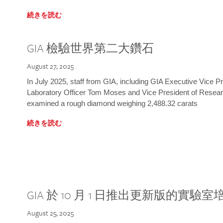
続きを読む
GIA 檢驗世界第二大鑽石
August 27, 2025
In July 2025, staff from GIA, including GIA Executive Vice 
Laboratory Officer Tom Moses and Vice President of Rese
examined a rough diamond weighing 2,488.32 carats
続きを読む
GIA 於 10 月 1 日推出更新版的實驗
August 25, 2025