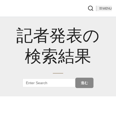
MENU
記者発表の
検索結果
進む