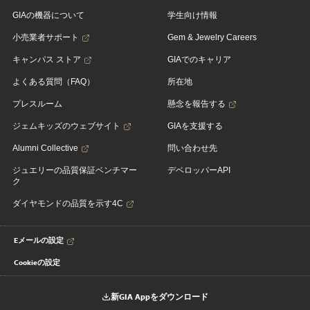
GIAの機器について
学生向け情報
小売業者サポート
Gem & Jewelry Careers
キャンパス ストア
GIAでのキャリア
よくある質問（FAQ）
所在地
プレスルーム
懸念を報告する
ジェムキッズのウェブサイト
GIAを支援する
Alumni Collective
問い合わせ先
ジュエリーの品質保証ベンチマー
デベロッパーAPI
ク
ダイヤモンドの品質を示す4C
Eメールの設定
Cookieの設定
新GIA Appをダウンロード