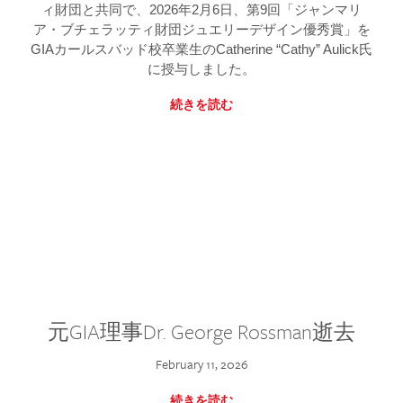
ィ財団と共同で、2026年2月6日、第9回「ジャンマリ
ア・ブチェラッティ財団ジュエリーデザイン優秀賞」を
GIAカールスバッド校卒業生のCatherine “Cathy” Aulick氏
に授与しました。
続きを読む
元GIA理事Dr. George Rossman逝去
February 11, 2026
続きを読む