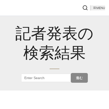
MENU
記者発表の
検索結果
進む