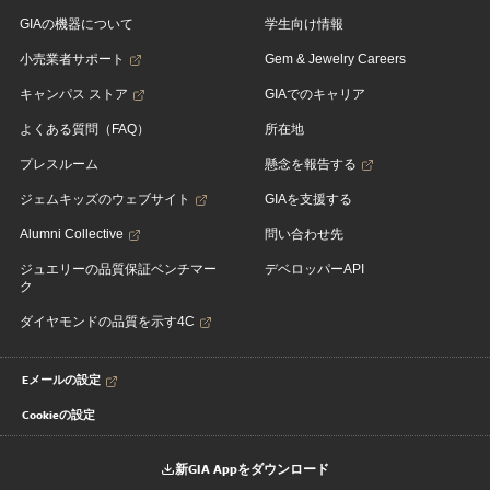
GIAの機器について
学生向け情報
小売業者サポート
Gem & Jewelry Careers
キャンパス ストア
GIAでのキャリア
よくある質問（FAQ）
所在地
プレスルーム
懸念を報告する
ジェムキッズのウェブサイト
GIAを支援する
Alumni Collective
問い合わせ先
ジュエリーの品質保証ベンチマー
デベロッパーAPI
ク
ダイヤモンドの品質を示す4C
Eメールの設定
Cookieの設定
新GIA Appをダウンロード