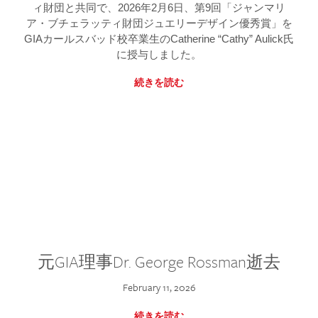
ィ財団と共同で、2026年2月6日、第9回「ジャンマリ
ア・ブチェラッティ財団ジュエリーデザイン優秀賞」を
GIAカールスバッド校卒業生のCatherine “Cathy” Aulick氏
に授与しました。
続きを読む
元GIA理事Dr. George Rossman逝去
February 11, 2026
続きを読む