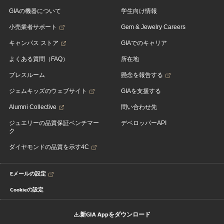
GIAの機器について
学生向け情報
小売業者サポート
Gem & Jewelry Careers
キャンパス ストア
GIAでのキャリア
よくある質問（FAQ）
所在地
プレスルーム
懸念を報告する
ジェムキッズのウェブサイト
GIAを支援する
Alumni Collective
問い合わせ先
ジュエリーの品質保証ベンチマー
デベロッパーAPI
ク
ダイヤモンドの品質を示す4C
Eメールの設定
Cookieの設定
新GIA Appをダウンロード