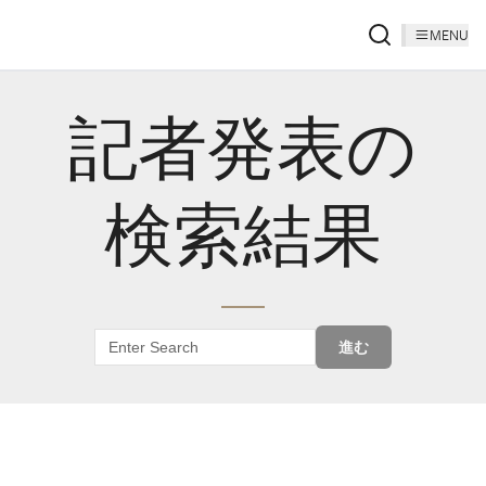
MENU
記者発表の
検索結果
進む