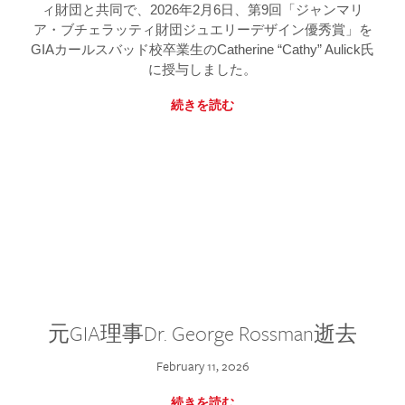
ィ財団と共同で、2026年2月6日、第9回「ジャンマリ
ア・ブチェラッティ財団ジュエリーデザイン優秀賞」を
GIAカールスバッド校卒業生のCatherine “Cathy” Aulick氏
に授与しました。
続きを読む
元GIA理事Dr. George Rossman逝去
February 11, 2026
続きを読む