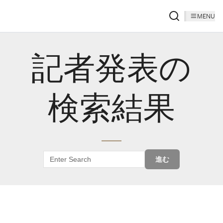
MENU
記者発表の
検索結果
進む