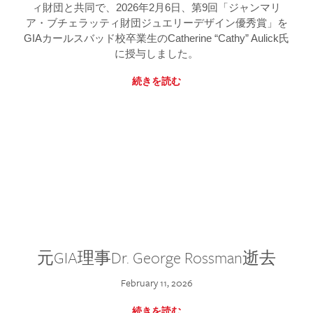
ィ財団と共同で、2026年2月6日、第9回「ジャンマリ
ア・ブチェラッティ財団ジュエリーデザイン優秀賞」を
GIAカールスバッド校卒業生のCatherine “Cathy” Aulick氏
に授与しました。
続きを読む
元GIA理事Dr. George Rossman逝去
February 11, 2026
続きを読む