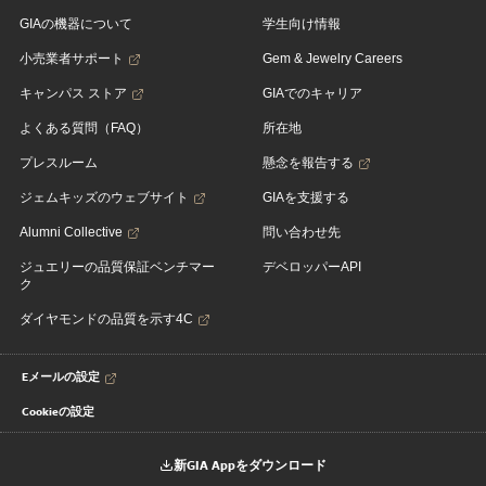
GIAの機器について
学生向け情報
小売業者サポート
Gem & Jewelry Careers
キャンパス ストア
GIAでのキャリア
よくある質問（FAQ）
所在地
プレスルーム
懸念を報告する
ジェムキッズのウェブサイト
GIAを支援する
Alumni Collective
問い合わせ先
ジュエリーの品質保証ベンチマー
デベロッパーAPI
ク
ダイヤモンドの品質を示す4C
Eメールの設定
Cookieの設定
新GIA Appをダウンロード