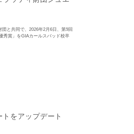
と共同で、2026年2月6日、第9回
秀賞」をGIAカールスバッド校卒
ートをアップデート