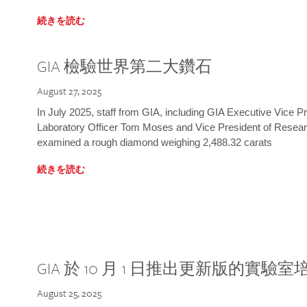
続きを読む
GIA 檢驗世界第二大鑽石
August 27, 2025
In July 2025, staff from GIA, including GIA Executive Vice 
Laboratory Officer Tom Moses and Vice President of Rese
examined a rough diamond weighing 2,488.32 carats
続きを読む
GIA 於 10 月 1 日推出更新版的實驗
August 25, 2025