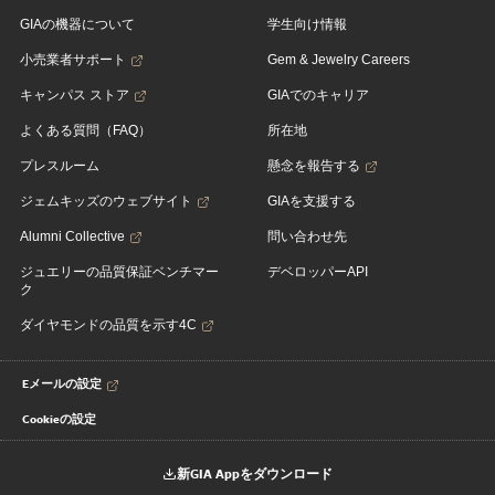
GIAの機器について
学生向け情報
小売業者サポート
Gem & Jewelry Careers
キャンパス ストア
GIAでのキャリア
よくある質問（FAQ）
所在地
プレスルーム
懸念を報告する
ジェムキッズのウェブサイト
GIAを支援する
Alumni Collective
問い合わせ先
ジュエリーの品質保証ベンチマー
デベロッパーAPI
ク
ダイヤモンドの品質を示す4C
Eメールの設定
Cookieの設定
新GIA Appをダウンロード