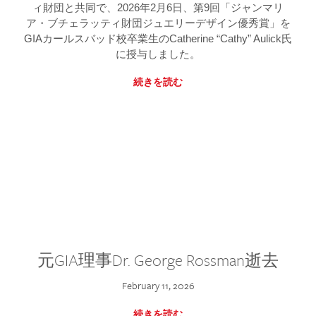
ィ財団と共同で、2026年2月6日、第9回「ジャンマリ
ア・ブチェラッティ財団ジュエリーデザイン優秀賞」を
GIAカールスバッド校卒業生のCatherine “Cathy” Aulick氏
に授与しました。
続きを読む
元GIA理事Dr. George Rossman逝去
February 11, 2026
続きを読む