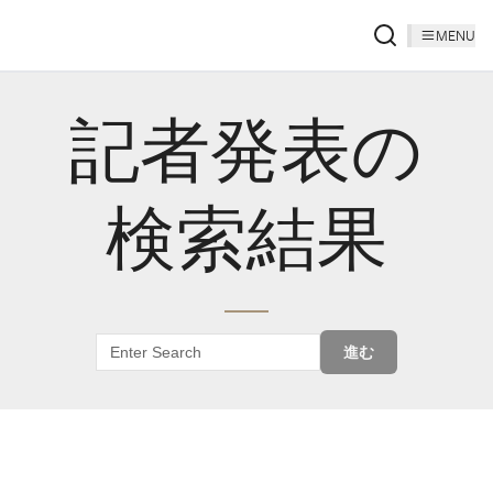
MENU
記者発表の
検索結果
進む