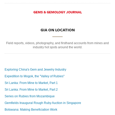
GEMS & GEMOLOGY JOURNAL
GIA ON LOCATION
Field reports, videos, photography, and firsthand accounts from mines and
industry hot spots around the world.
Exploring China's Gem and Jewelry Industry
Expedition to Mogok, the "Valley of Rubies"
Sri Lanka: From Mine to Market, Part 1
Sri Lanka: From Mine to Market, Part 2
Series on Rubies from Mozambique
Gemfields Inaugural Rough Ruby Auction in Singapore
Botswana: Making Beneficiation Work