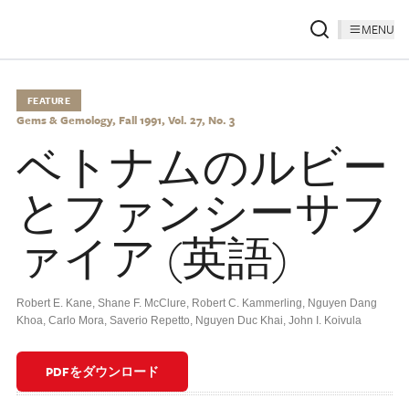
MENU
FEATURE
Gems & Gemology, Fall 1991, Vol. 27, No. 3
ベトナムのルビー
とファンシーサフ
ァイア (英語)
Robert E. Kane
,
Shane F. McClure
,
Robert C. Kammerling
,
Nguyen Dang
Khoa
,
Carlo Mora
,
Saverio Repetto
,
Nguyen Duc Khai
,
John I. Koivula
PDFをダウンロード