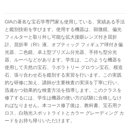
.
GIAの著名な宝石学専門家も使用している、実績ある手法
と鑑別技術を学びます。使用する機器は、顕微鏡、偏光
フィルターと取り外し可能な拡大接眼レンズ付き屈折
計、屈折率（RI）液、オプティック フィギュア球付き偏
光器、二色鏡、卓上型プリズム分光器、手持ち型分光
器、ルーペなどがあります。学生は、このような機器を
使用して天然の宝石、ラボラトリー グロウン宝石、模造
石、張り合わせ石を鑑別する実習を行います。この実践
的な研修に加え、講師が主要検査の実演を丁寧に行い、
迅速かつ効果的な検査方法を指導します。このクラスを
修了するには、学生は機器の使い方の試験に合格しなけ
ればなりません。本コース修了後は、教科書、宝石用ク
ロス、白熱光スポットライトとカラー グレーディング カ
ードをお持ち帰りいただけます。