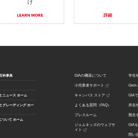
け
LEARN MORE
詳細
GIAの機器について
学生
百科事典
小売業者サポート
Gem &
キャンパス ストア
GIA
とニュース ホーム
よくある質問（FAQ）
所在
とグレーディング ホー
プレスルーム
懸念
Aについて ホーム
ジェムキッズのウェブサ
GIA
イト
問い