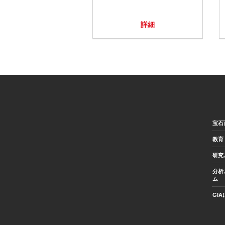
詳細
宝石
教育
研究
分析
ム
GI