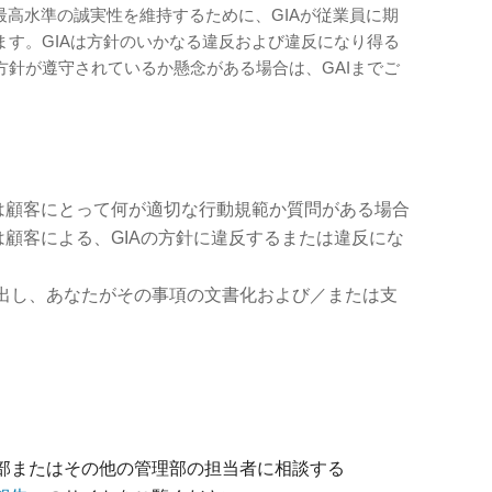
最高水準の誠実性を維持するために、GIAが従業員に期
ます。GIAは方針のいかなる違反および違反になり得る
方針が遵守されているか懸念がある場合は、GAIまでご
たは顧客にとって何が適切な行動規範か質問がある場合
は顧客による、GIAの方針に違反するまたは違反にな
出し、あなたがその事項の文書化および／または支
部またはその他の管理部の担当者に相談する