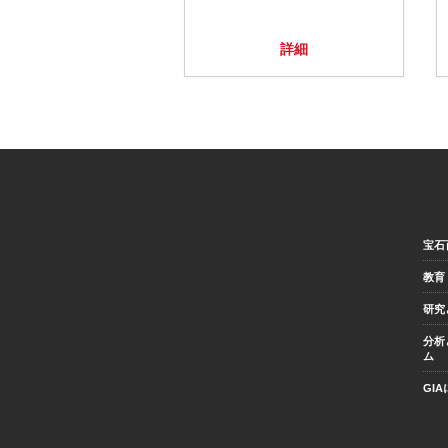
詳細
宝石
教育
研究
分析
ム
GI