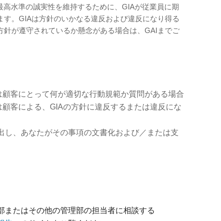
最高水準の誠実性を維持するために、GIAが従業員に期
ます。GIAは方針のいかなる違反および違反になり得る
方針が遵守されているか懸念がある場合は、GAIまでご
たは顧客にとって何が適切な行動規範か質問がある場合
は顧客による、GIAの方針に違反するまたは違反にな
出し、あなたがその事項の文書化および／または支
部またはその他の管理部の担当者に相談する