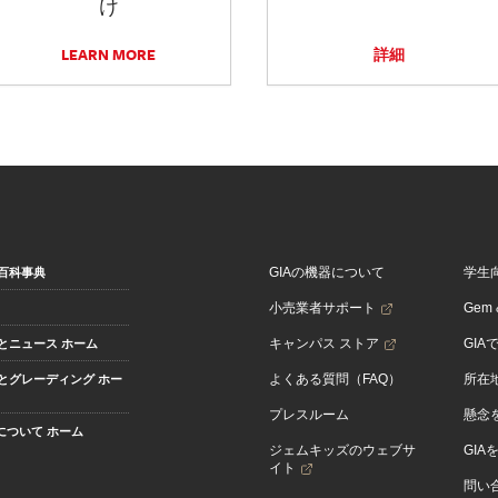
け
LEARN MORE
詳細
GIAの機器について
学生
百科事典
小売業者サポート
Gem &
キャンパス ストア
GIA
とニュース ホーム
よくある質問（FAQ）
所在
とグレーディング ホー
プレスルーム
懸念
Aについて ホーム
ジェムキッズのウェブサ
GIA
イト
問い