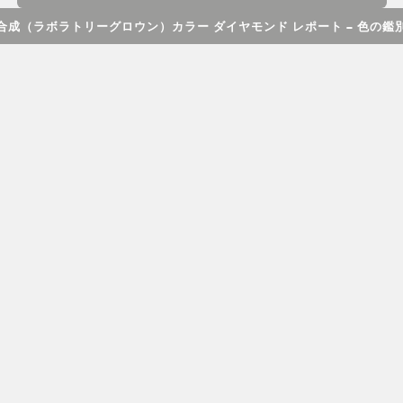
合成（ラボラトリーグロウン）カラー ダイヤモンド レポート – 色の鑑
GIA合成（ラボラトリーグロウン）カラー ダイヤ
モンド レポートには、カラー、クラリティ、カ
ラット ウエイト（重量）の品質に関する完全な
評価が記載されており、クラリティに関するプ
ロット図も含まれています。このレポートは、
標準的なラウンド ブリリアント カットのダイヤ
モンドにご利用いただけます。カラーとクラリ
ティに関する特徴は、天然ダイヤモンドに対す
るGIAダイヤモンド グレーディング レポートと
同じスケールで記述されていますが、これらは
自然界における一連の希少性とは関連性があり
ません。合成（ラボラトリーグロウン）ダイヤ
モンドのガードルには、「合成（ラボラトリー
グロウン）」という用語およびGIAレポート番号