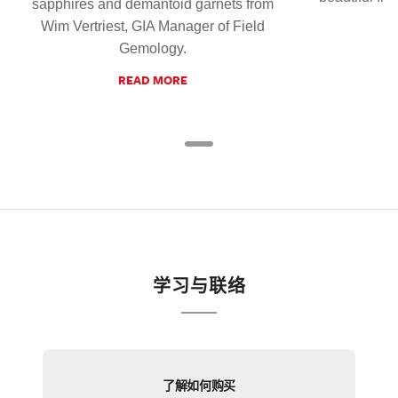
sapphires and demantoid garnets from
Wim Vertriest, GIA Manager of Field
Gemology.
READ MORE
学习与联络
了解如何购买