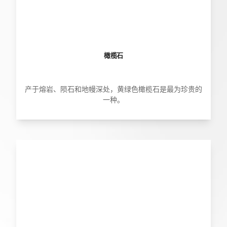
橄榄石
产于熔岩、陨石和地幔深处，黄绿色橄榄石是最为珍贵的
一种。