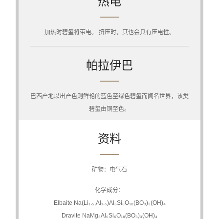
热电
加热时碧玺将带电。 挤压时，其也会具有压电性。
帕拉伊巴
巴西产地以出产色则鲜艳的蓝色至绿色碧玺而闻名世界，该类
碧玺由铜至色。
资料
矿物：电气石
化学成分：
Elbaite Na(Li₁.₅,Al₁.₅)Al₆Si₆O₁₈(BO₃)₃(OH)₄
Dravite NaMg₃Al₆Si₆O₁₈(BO₃)₃(OH)₄