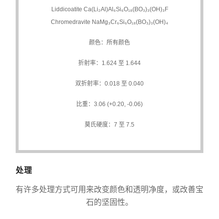
Liddicoatite Ca(Li₂Al)Al₆Si₆O₁₈(BO₃)₃(OH)₃F
Chromedravite NaMg₃Cr₆Si₆O₁₈(BO₃)₃(OH)₄
颜色：所有颜色
折射率：1.624 至 1.644
双折射率：0.018 至 0.040
比重：3.06 (+0.20, -0.06)
莫氏硬度：7 至 7.5
处理
有许多处理方式可用来改变颜色和透明净度，或改善宝
石的坚固性。