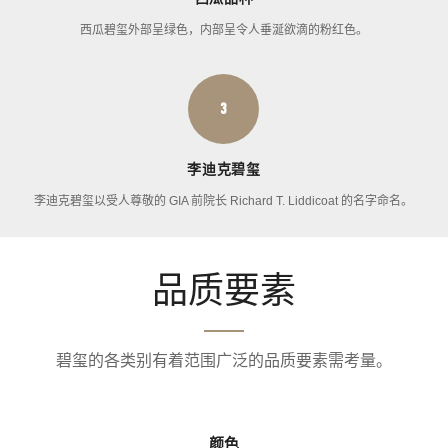
西瓜碧玺外部呈绿色，内部呈令人垂涎欲滴的粉红色。
3
李迪克碧玺
李迪克碧玺以受人尊敬的 GIA 前院长 Richard T. Liddicoat 的名字命名。
品质要素
碧玺的各类别有着范围广泛的品质要素需考量。
颜色