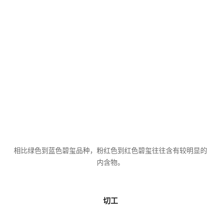
相比绿色到蓝色碧玺品种，粉红色到红色碧玺往往含有较明显的
内含物。
切工