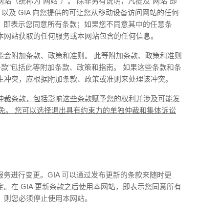
站（统称为“网站”）。 除非另有说明，凡提及“网站”即
以及 GIA 向您提供的可让您从移动设备访问网站的任何
站，即表示您同意所有条款；如果您不同意其中的任意条
本网站获取的任何服务或本网站包含的任何信息。
能会附加条款、政策和准则。 此等附加条款、政策和准则
条款”包括此等附加条款、政策和指南。 如果这些条款和条
生冲突，应根据附加条款、政策或准则来处理该冲突。
仲裁条款，包括影响这些条款赋予您的权利并涉及可能发
讼豁免。 您可以选择退出具有约束力的单独仲裁和集体诉讼
服务进行变更。GIA 可以通过发布更新的条款来随时更
。在 GIA 更新条款之后使用本网站，即表示您同意所有
，则您必须停止使用本网站。