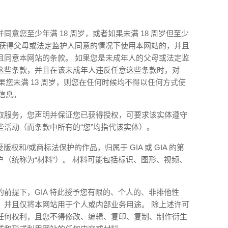
意您至少年满 18 周岁，或者如果未满 18 周岁但至少
是在获得父母或法定监护人同意的情况下使用本网站的，并且
且同意本网站的条款。 如果您是未成年人的父母或法定监
这些条款，并且在该未成年人违反任意这些条款时，对
如果您未满 13 周岁，则您在任何时候均不得以任何方式使
何信息。
取服务，您声明并保证您已获得授权，可要求该实体遵守
活动（而条款中所有的“您”均指代该实体）。
版权和/或商标法保护的作品，归属于 GIA 或 GIA 的第
（统称为“材料”）。 材料可能包括标识、图形、视频、
前提下，GIA 特此授予您有限的、个人的、非排他性
，并且仅将本网站用于个人或内部业务用途。 除上述许可
任何权利，且您不得修改、编辑、复印、复制、制作衍生