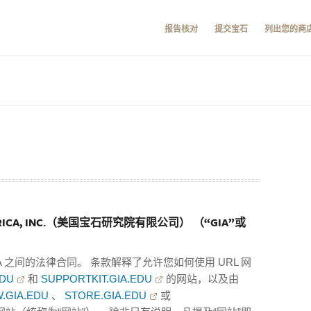
报告核对
提交宝石
列出您的商
AMERICA, INC.（美国宝石研究院有限公司） （“GIA”或
A 之间的法律合同。 条款解释了允许您如何使用 URL 网
EDU
和
SUPPORTKIT.GIA.EDU
的网站，以及由
.GIA.EDU
、
STORE.GIA.EDU
或