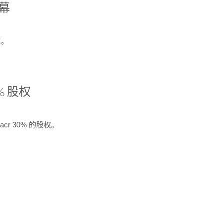
开幕
生。
% 股权
cr 30% 的股权。