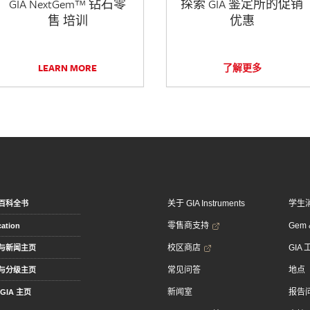
GIA NextGem™ 钻石零
探索 GIA 鉴定所的促销
售 培训
优惠
LEARN MORE
了解更多
关于 GIA Instruments
学生
百科全书
零售商支持
Gem &
ation
校区商店
GIA
与新闻主页
常见问答
地点
与分级主页
新闻室
报告
GIA 主页