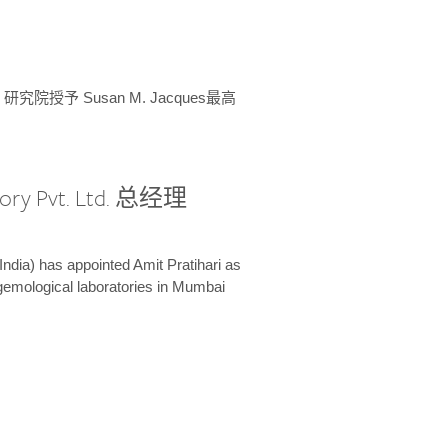
授予 Susan M. Jacques最高
ory Pvt. Ltd. 总经理
India) has appointed Amit Pratihari as
 gemological laboratories in Mumbai