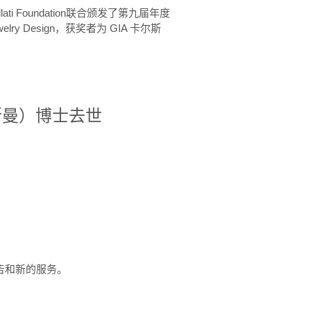
ellati Foundation联合颁发了第九届年度
 in Jewelry Design，获奖者为 GIA 卡尔斯
治·罗斯曼）博士去世
定报告和新的服务。