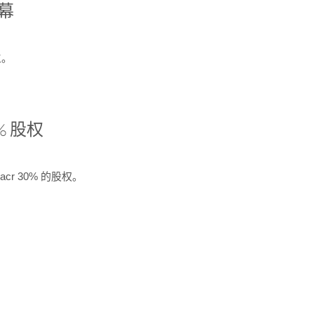
开幕
生。
% 股权
cr 30% 的股权。