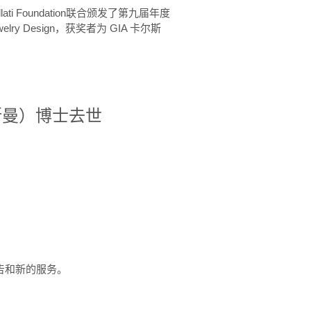
ellati Foundation联合颁发了第九届年度
 in Jewelry Design，获奖者为 GIA 卡尔斯
治·罗斯曼）博士去世
定报告和新的服务。