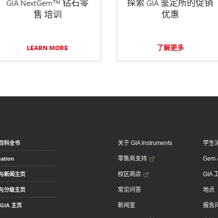
GIA NextGem™ 钻石零
探索 GIA 鉴定所的促销
售 培训
优惠
LEARN MORE
了解更多
关于 GIA Instruments
学生
百科全书
零售商支持
Gem &
ation
校区商店
GIA
与新闻主页
常见问答
地点
与分级主页
新闻室
报告
GIA 主页