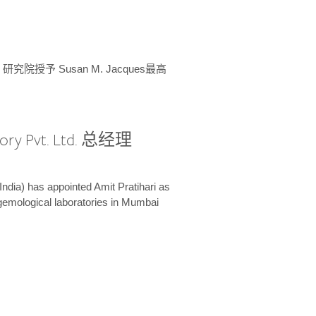
授予 Susan M. Jacques最高
ory Pvt. Ltd. 总经理
India) has appointed Amit Pratihari as
 gemological laboratories in Mumbai