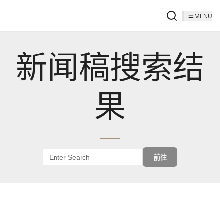
MENU
新闻稿搜索结
果
前往