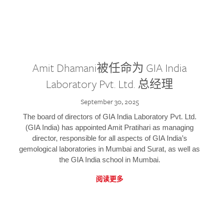
Amit Dhamani被任命为 GIA India
Laboratory Pvt. Ltd. 总经理
September 30, 2025
The board of directors of GIA India Laboratory Pvt. Ltd.
(GIA India) has appointed Amit Pratihari as managing
director, responsible for all aspects of GIA India’s
gemological laboratories in Mumbai and Surat, as well as
the GIA India school in Mumbai.
阅读更多