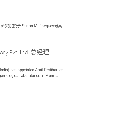
授予 Susan M. Jacques最高
ory Pvt. Ltd. 总经理
India) has appointed Amit Pratihari as
 gemological laboratories in Mumbai