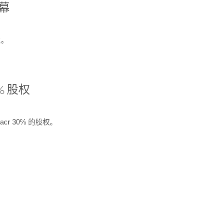
开幕
生。
% 股权
cr 30% 的股权。