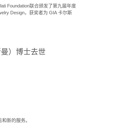
ellati Foundation联合颁发了第九届年度
 in Jewelry Design，获奖者为 GIA 卡尔斯
治·罗斯曼）博士去世
定报告和新的服务。