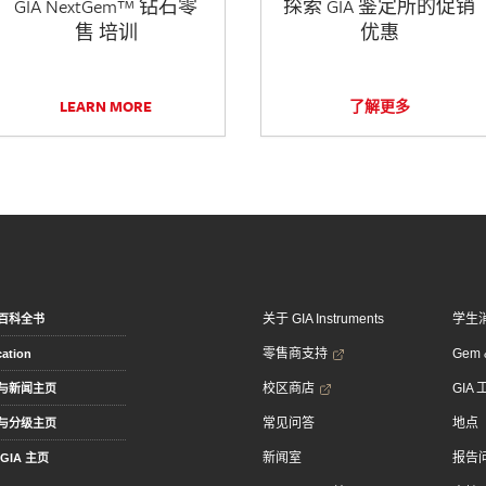
GIA NextGem™ 钻石零
探索 GIA 鉴定所的促销
售 培训
优惠
LEARN MORE
了解更多
关于 GIA Instruments
学生
百科全书
零售商支持
Gem &
ation
校区商店
GIA
与新闻主页
常见问答
地点
与分级主页
新闻室
报告
GIA 主页