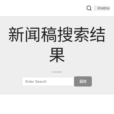
MENU
新闻稿搜索结
果
前往