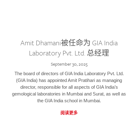
Amit Dhamani被任命为 GIA India
Laboratory Pvt. Ltd. 总经理
September 30, 2025
The board of directors of GIA India Laboratory Pvt. Ltd.
(GIA India) has appointed Amit Pratihari as managing
director, responsible for all aspects of GIA India’s
gemological laboratories in Mumbai and Surat, as well as
the GIA India school in Mumbai.
阅读更多