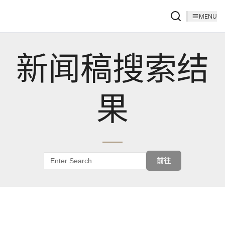
MENU
新闻稿搜索结
果
前往