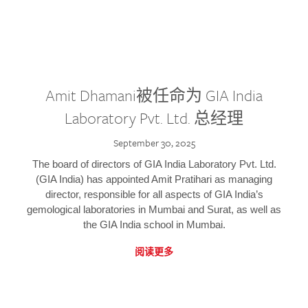
Amit Dhamani被任命为 GIA India
Laboratory Pvt. Ltd. 总经理
September 30, 2025
The board of directors of GIA India Laboratory Pvt. Ltd.
(GIA India) has appointed Amit Pratihari as managing
director, responsible for all aspects of GIA India’s
gemological laboratories in Mumbai and Surat, as well as
the GIA India school in Mumbai.
阅读更多