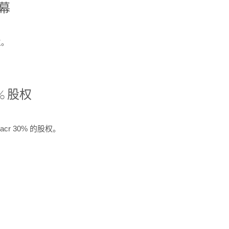
开幕
生。
% 股权
cr 30% 的股权。