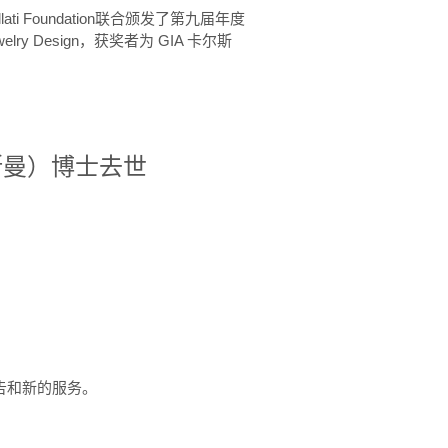
ellati Foundation联合颁发了第九届年度
 in Jewelry Design，获奖者为 GIA 卡尔斯
治·罗斯曼）博士去世
定报告和新的服务。