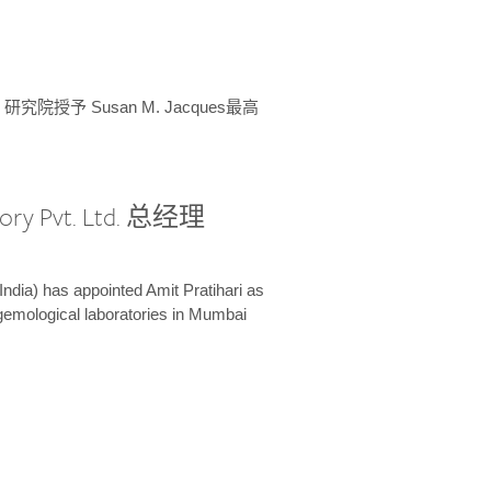
授予 Susan M. Jacques最高
ory Pvt. Ltd. 总经理
India) has appointed Amit Pratihari as
 gemological laboratories in Mumbai