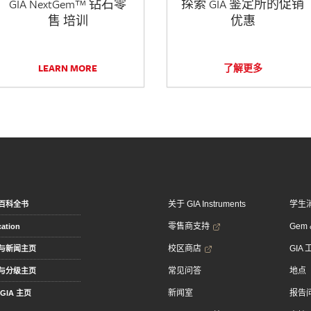
GIA NextGem™ 钻石零
探索 GIA 鉴定所的促销
售 培训
优惠
LEARN MORE
了解更多
关于 GIA Instruments
学生
百科全书
零售商支持
Gem &
ation
校区商店
GIA
与新闻主页
常见问答
地点
与分级主页
新闻室
报告
GIA 主页