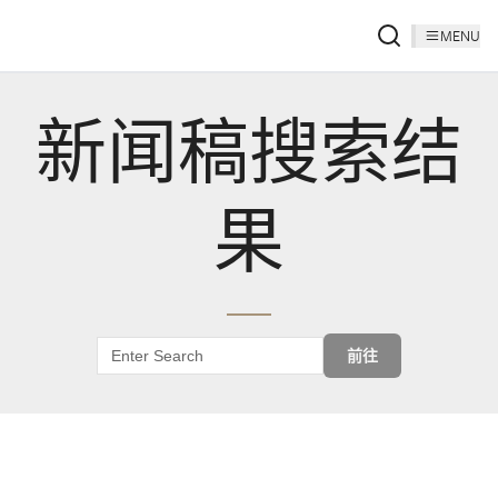
MENU
新闻稿搜索结
果
前往