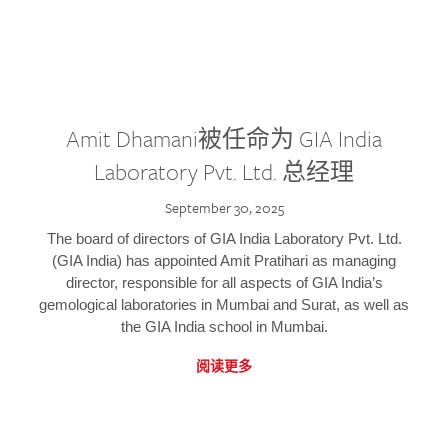
Amit Dhamani被任命为 GIA India
Laboratory Pvt. Ltd. 总经理
September 30, 2025
The board of directors of GIA India Laboratory Pvt. Ltd.
(GIA India) has appointed Amit Pratihari as managing
director, responsible for all aspects of GIA India’s
gemological laboratories in Mumbai and Surat, as well as
the GIA India school in Mumbai.
阅读更多