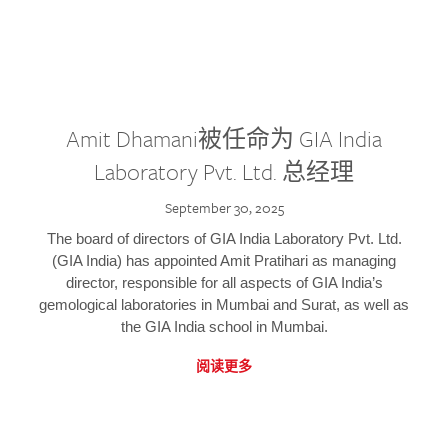
Amit Dhamani被任命为 GIA India
Laboratory Pvt. Ltd. 总经理
September 30, 2025
The board of directors of GIA India Laboratory Pvt. Ltd.
(GIA India) has appointed Amit Pratihari as managing
director, responsible for all aspects of GIA India’s
gemological laboratories in Mumbai and Surat, as well as
the GIA India school in Mumbai.
阅读更多