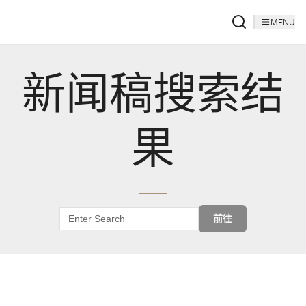
MENU
新闻稿搜索结
果
前往