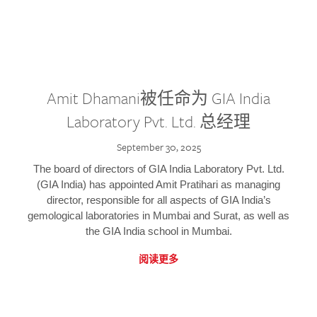
Amit Dhamani被任命为 GIA India
Laboratory Pvt. Ltd. 总经理
September 30, 2025
The board of directors of GIA India Laboratory Pvt. Ltd.
(GIA India) has appointed Amit Pratihari as managing
director, responsible for all aspects of GIA India’s
gemological laboratories in Mumbai and Surat, as well as
the GIA India school in Mumbai.
阅读更多