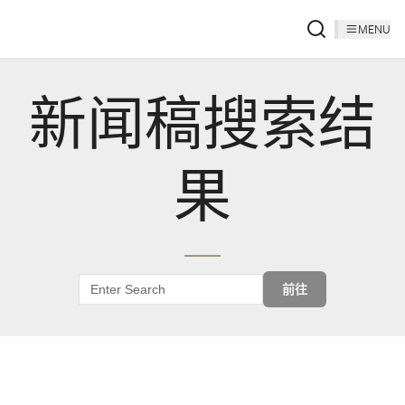
MENU
新闻稿搜索结
果
前往