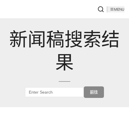
MENU
新闻稿搜索结
果
前往