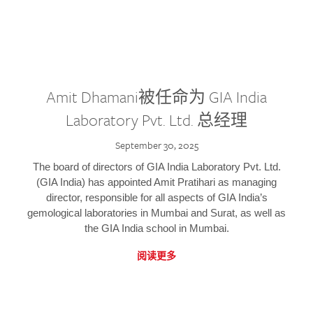
Amit Dhamani被任命为 GIA India
Laboratory Pvt. Ltd. 总经理
September 30, 2025
The board of directors of GIA India Laboratory Pvt. Ltd.
(GIA India) has appointed Amit Pratihari as managing
director, responsible for all aspects of GIA India’s
gemological laboratories in Mumbai and Surat, as well as
the GIA India school in Mumbai.
阅读更多