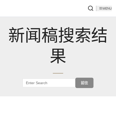
MENU
新闻稿搜索结
果
前往