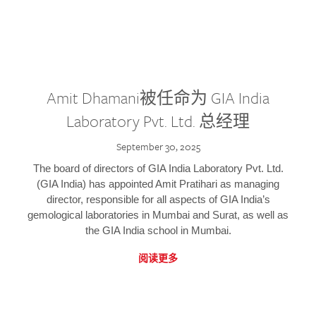
Amit Dhamani被任命为 GIA India
Laboratory Pvt. Ltd. 总经理
September 30, 2025
The board of directors of GIA India Laboratory Pvt. Ltd.
(GIA India) has appointed Amit Pratihari as managing
director, responsible for all aspects of GIA India’s
gemological laboratories in Mumbai and Surat, as well as
the GIA India school in Mumbai.
阅读更多