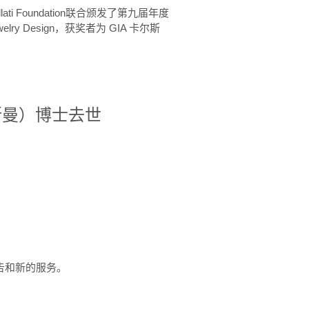
ellati Foundation联合颁发了第九届年度
 in Jewelry Design，获奖者为 GIA 卡尔斯
治·罗斯曼）博士去世
定报告和新的服务。