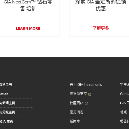
GIA NextGem™ 钻石零
探索 GIA 鉴定所的促销
售 培训
优惠
LEARN MORE
了解更多
关于 GIA Instruments
学生
百科全书
零售商支持
Gem &
ation
校区商店
GIA
与新闻主页
常见问答
地点
与分级主页
新闻室
报告
GIA 主页