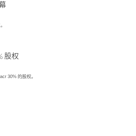
开幕
生。
% 股权
cr 30% 的股权。