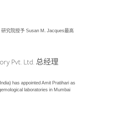
授予 Susan M. Jacques最高
ory Pvt. Ltd. 总经理
India) has appointed Amit Pratihari as
 gemological laboratories in Mumbai