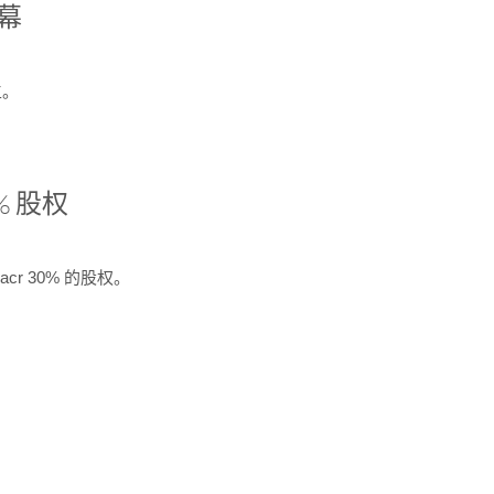
开幕
生。
% 股权
cr 30% 的股权。