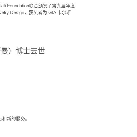
ellati Foundation联合颁发了第九届年度
 in Jewelry Design，获奖者为 GIA 卡尔斯
治·罗斯曼）博士去世
定报告和新的服务。