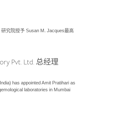
授予 Susan M. Jacques最高
ory Pvt. Ltd. 总经理
India) has appointed Amit Pratihari as
 gemological laboratories in Mumbai