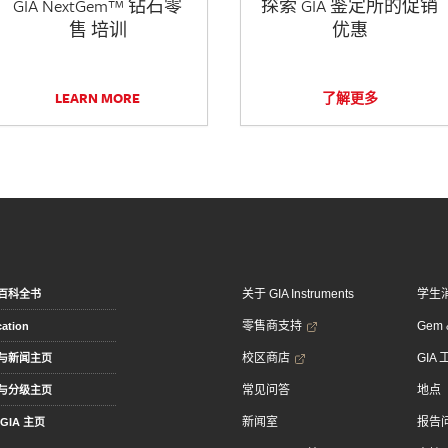
GIA NextGem™ 钻石零
探索 GIA 鉴定所的促销
售 培训
优惠
LEARN MORE
了解更多
关于 GIA Instruments
学生
百科全书
零售商支持
Gem &
ation
校区商店
GIA
与新闻主页
常见问答
地点
与分级主页
新闻室
报告
GIA 主页