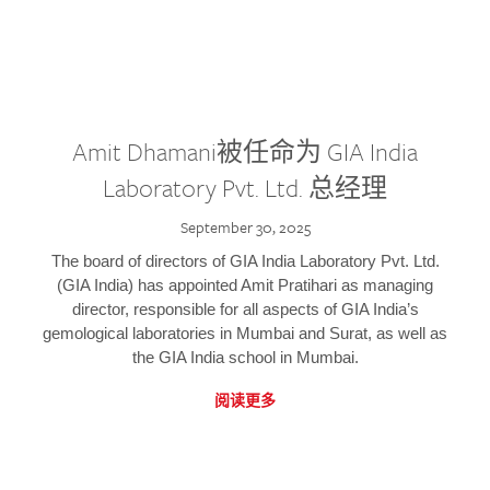
Amit Dhamani被任命为 GIA India
Laboratory Pvt. Ltd. 总经理
September 30, 2025
The board of directors of GIA India Laboratory Pvt. Ltd.
(GIA India) has appointed Amit Pratihari as managing
director, responsible for all aspects of GIA India’s
gemological laboratories in Mumbai and Surat, as well as
the GIA India school in Mumbai.
阅读更多