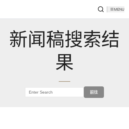
MENU
新闻稿搜索结
果
前往