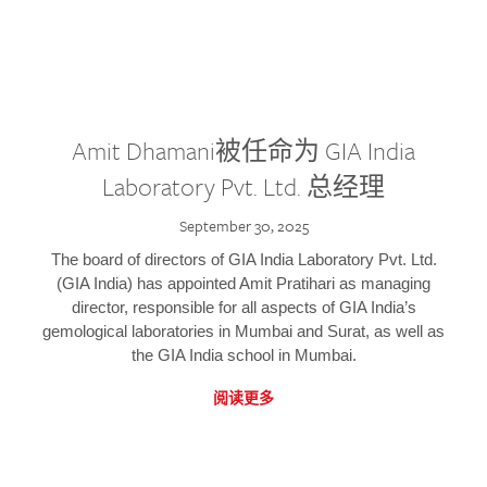
Amit Dhamani被任命为 GIA India
Laboratory Pvt. Ltd. 总经理
September 30, 2025
The board of directors of GIA India Laboratory Pvt. Ltd.
(GIA India) has appointed Amit Pratihari as managing
director, responsible for all aspects of GIA India’s
gemological laboratories in Mumbai and Surat, as well as
the GIA India school in Mumbai.
阅读更多