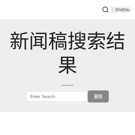
MENU
新闻稿搜索结
果
前往