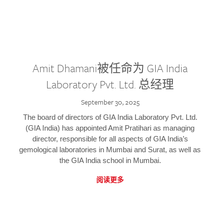
Amit Dhamani被任命为 GIA India
Laboratory Pvt. Ltd. 总经理
September 30, 2025
The board of directors of GIA India Laboratory Pvt. Ltd.
(GIA India) has appointed Amit Pratihari as managing
director, responsible for all aspects of GIA India’s
gemological laboratories in Mumbai and Surat, as well as
the GIA India school in Mumbai.
阅读更多