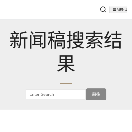
MENU
新闻稿搜索结
果
前往