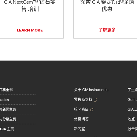
GIA NextGem™ 钻石零
探索 GIA 鉴定所的促销
售 培训
优惠
LEARN MORE
了解更多
关于 GIA Instruments
学生
百科全书
零售商支持
Gem &
ation
校区商店
GIA
与新闻主页
常见问答
地点
与分级主页
新闻室
报告
GIA 主页