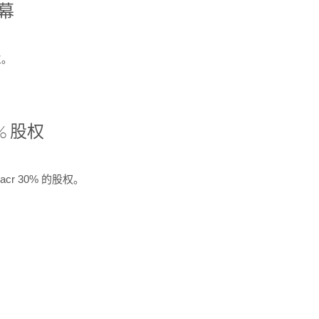
开幕
生。
% 股权
cr 30% 的股权。