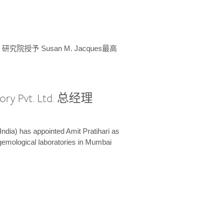
授予 Susan M. Jacques最高
ory Pvt. Ltd. 总经理
India) has appointed Amit Pratihari as
 gemological laboratories in Mumbai