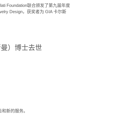
ellati Foundation联合颁发了第九届年度
 in Jewelry Design，获奖者为 GIA 卡尔斯
治·罗斯曼）博士去世
定报告和新的服务。