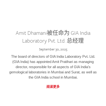
Amit Dhamani被任命为 GIA India
Laboratory Pvt. Ltd. 总经理
September 30, 2025
The board of directors of GIA India Laboratory Pvt. Ltd.
(GIA India) has appointed Amit Pratihari as managing
director, responsible for all aspects of GIA India’s
gemological laboratories in Mumbai and Surat, as well as
the GIA India school in Mumbai.
阅读更多