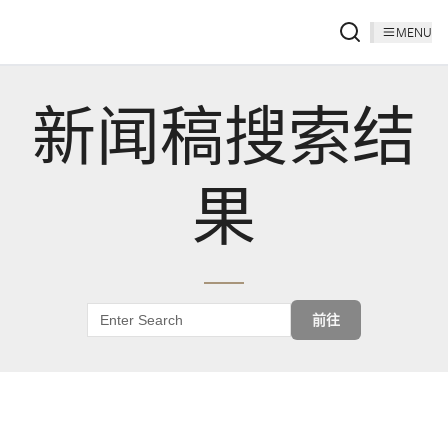
MENU
新闻稿搜索结
果
前往