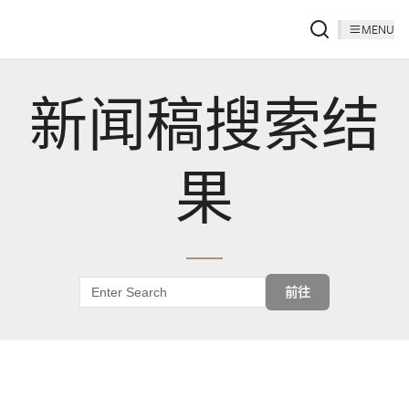
MENU
新闻稿搜索结
果
前往