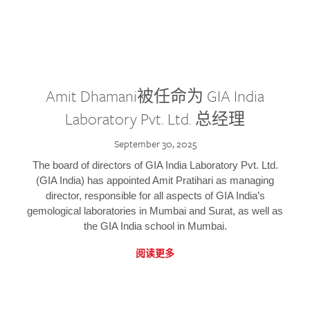
Amit Dhamani被任命为 GIA India
Laboratory Pvt. Ltd. 总经理
September 30, 2025
The board of directors of GIA India Laboratory Pvt. Ltd.
(GIA India) has appointed Amit Pratihari as managing
director, responsible for all aspects of GIA India’s
gemological laboratories in Mumbai and Surat, as well as
the GIA India school in Mumbai.
阅读更多