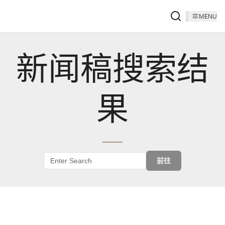
MENU
新闻稿搜索结
果
前往