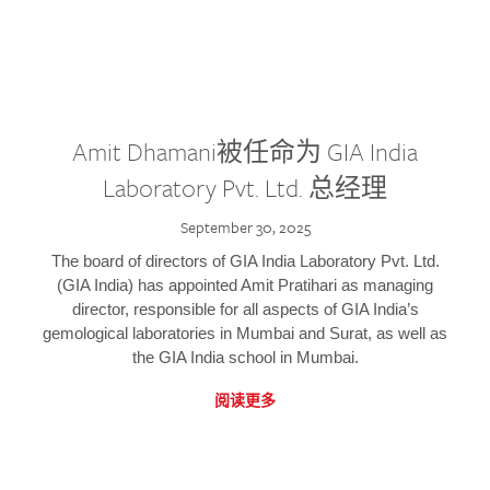
Amit Dhamani被任命为 GIA India
Laboratory Pvt. Ltd. 总经理
September 30, 2025
The board of directors of GIA India Laboratory Pvt. Ltd.
(GIA India) has appointed Amit Pratihari as managing
director, responsible for all aspects of GIA India’s
gemological laboratories in Mumbai and Surat, as well as
the GIA India school in Mumbai.
阅读更多