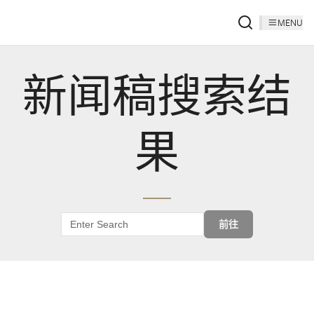
MENU
新闻稿搜索结
果
前往