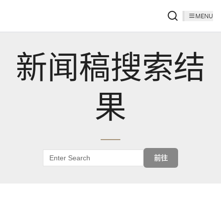
MENU
新闻稿搜索结
果
前往