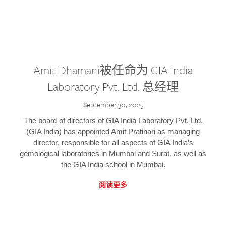
Amit Dhamani被任命为 GIA India
Laboratory Pvt. Ltd. 总经理
September 30, 2025
The board of directors of GIA India Laboratory Pvt. Ltd.
(GIA India) has appointed Amit Pratihari as managing
director, responsible for all aspects of GIA India’s
gemological laboratories in Mumbai and Surat, as well as
the GIA India school in Mumbai.
阅读更多