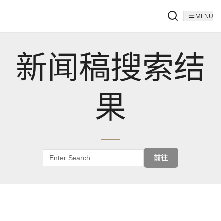
MENU
新闻稿搜索结
果
前往