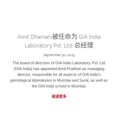
Amit Dhamani被任命为 GIA India
Laboratory Pvt. Ltd. 总经理
September 30, 2025
The board of directors of GIA India Laboratory Pvt. Ltd.
(GIA India) has appointed Amit Pratihari as managing
director, responsible for all aspects of GIA India’s
gemological laboratories in Mumbai and Surat, as well as
the GIA India school in Mumbai.
阅读更多