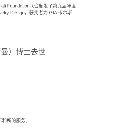
ellati Foundation联合颁发了第九届年度
 in Jewelry Design，获奖者为 GIA 卡尔斯
治·罗斯曼）博士去世
定报告和新的服务。