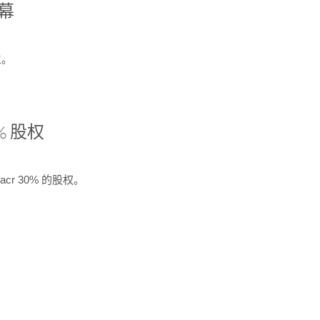
开幕
生。
% 股权
cr 30% 的股权。