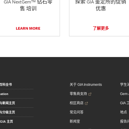
GIA NextGem™ 钻石零
探索 GIA 鉴定所的促销
售 培训
优惠
LEARN MORE
了解更多
关于 GIA Instruments
学生
百科全书
零售商支持
Gem &
ation
校区商店
GIA
与新闻主页
常见问答
地点
与分级主页
新闻室
报告
GIA 主页