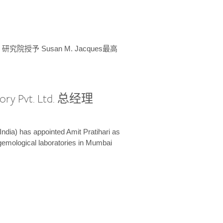
授予 Susan M. Jacques最高
ory Pvt. Ltd. 总经理
India) has appointed Amit Pratihari as
 gemological laboratories in Mumbai