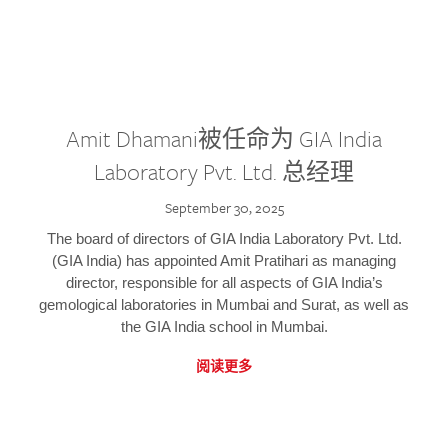
Amit Dhamani被任命为 GIA India
Laboratory Pvt. Ltd. 总经理
September 30, 2025
The board of directors of GIA India Laboratory Pvt. Ltd.
(GIA India) has appointed Amit Pratihari as managing
director, responsible for all aspects of GIA India’s
gemological laboratories in Mumbai and Surat, as well as
the GIA India school in Mumbai.
阅读更多