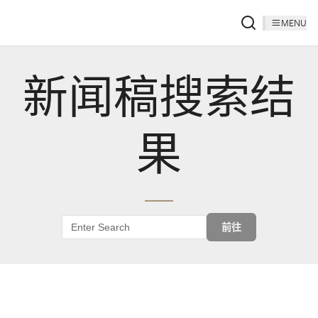
MENU
新闻稿搜索结
果
前往