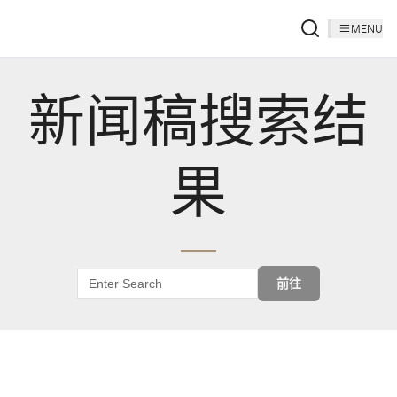
MENU
新闻稿搜索结
果
前往