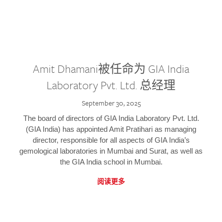
Amit Dhamani被任命为 GIA India
Laboratory Pvt. Ltd. 总经理
September 30, 2025
The board of directors of GIA India Laboratory Pvt. Ltd.
(GIA India) has appointed Amit Pratihari as managing
director, responsible for all aspects of GIA India’s
gemological laboratories in Mumbai and Surat, as well as
the GIA India school in Mumbai.
阅读更多