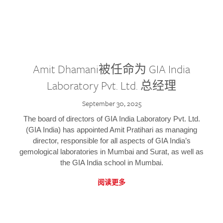
Amit Dhamani被任命为 GIA India
Laboratory Pvt. Ltd. 总经理
September 30, 2025
The board of directors of GIA India Laboratory Pvt. Ltd.
(GIA India) has appointed Amit Pratihari as managing
director, responsible for all aspects of GIA India’s
gemological laboratories in Mumbai and Surat, as well as
the GIA India school in Mumbai.
阅读更多