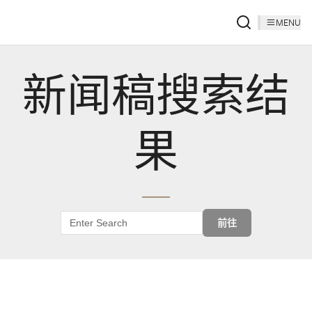
MENU
新闻稿搜索结
果
前往