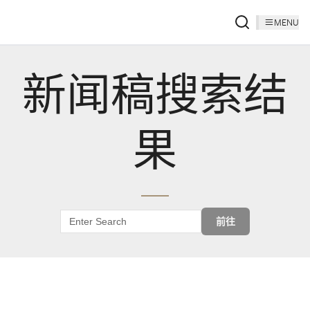
MENU
新闻稿搜索结
果
前往