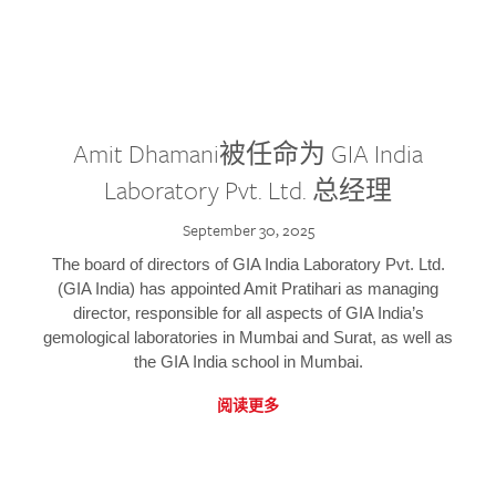
Amit Dhamani被任命为 GIA India
Laboratory Pvt. Ltd. 总经理
September 30, 2025
The board of directors of GIA India Laboratory Pvt. Ltd.
(GIA India) has appointed Amit Pratihari as managing
director, responsible for all aspects of GIA India’s
gemological laboratories in Mumbai and Surat, as well as
the GIA India school in Mumbai.
阅读更多