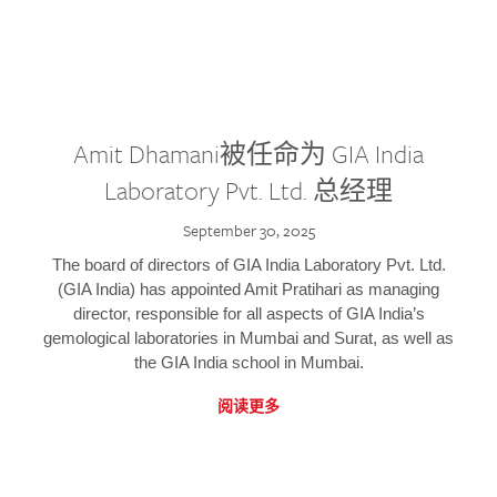
Amit Dhamani被任命为 GIA India
Laboratory Pvt. Ltd. 总经理
September 30, 2025
The board of directors of GIA India Laboratory Pvt. Ltd.
(GIA India) has appointed Amit Pratihari as managing
director, responsible for all aspects of GIA India’s
gemological laboratories in Mumbai and Surat, as well as
the GIA India school in Mumbai.
阅读更多