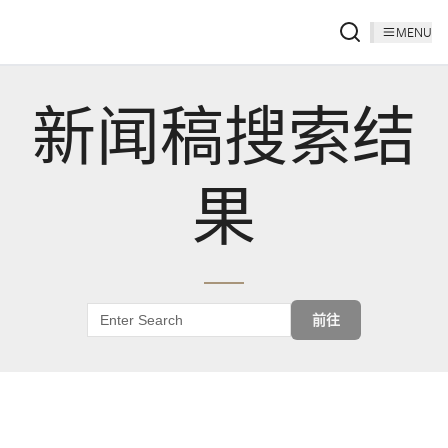
MENU
新闻稿搜索结
果
前往